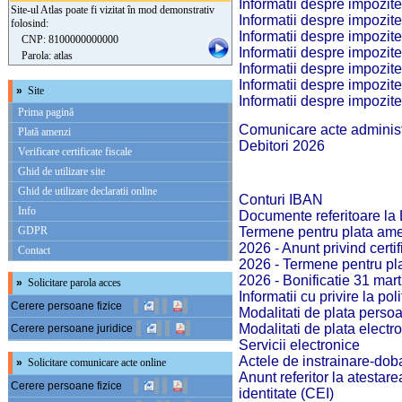
Informatii despre impozite
Site-ul Atlas poate fi vizitat în mod demonstrativ
Informatii despre impozite
folosind:
Informatii despre impozite
CNP: 8100000000000
Informatii despre impozite
Parola: atlas
Informatii despre impozite
Informatii despre impozite
»
Site
Informatii despre impozite
Prima pagină
Comunicare acte administ
Plată amenzi
Debitori 2026
Verificare certificate fiscale
Ghid de utilizare site
Ghid de utilizare declaratii online
Conturi IBAN
Info
Documente referitoare la 
GDPR
Termene pentru plata ame
2026 - Anunt privind certif
Contact
2026 - Termene pentru plat
2026 - Bonificatie 31 mart
»
Solicitare parola acces
Informatii cu privire la p
Cerere persoane fizice
Modalitati de plata persoa
Modalitati de plata electr
Cerere persoane juridice
Servicii electronice
Actele de instrainare-doba
»
Solicitare comunicare acte online
Anunt referitor la atestare
Cerere persoane fizice
identitate (CEI)