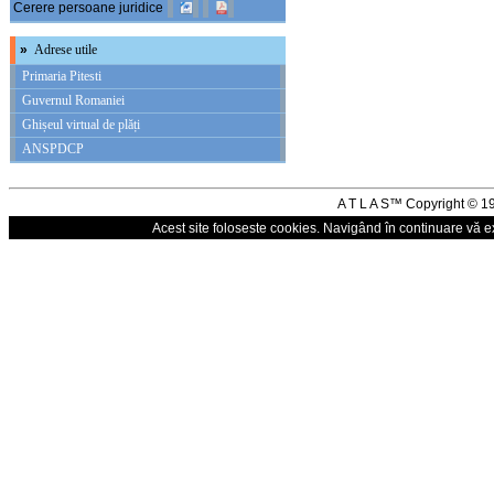
Cerere persoane juridice
»
Adrese utile
Primaria Pitesti
Guvernul Romaniei
Ghișeul virtual de plăți
ANSPDCP
A T L A S™ Copyright © 
Acest site foloseste cookies. Navigând în continuare vă ex